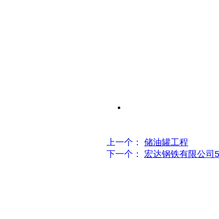
上一个：
储油罐工程
下一个：
宏达钢铁有限公司5万..