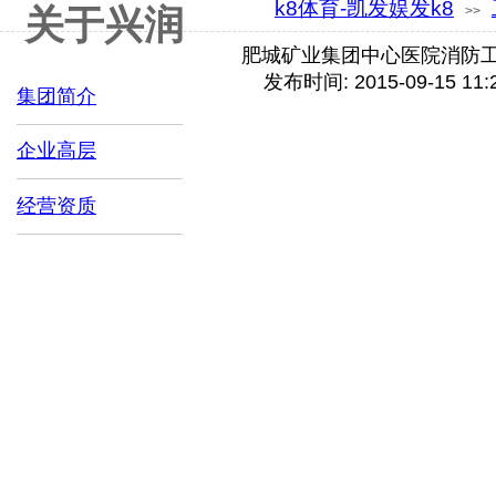
集团表彰
k8体育-凯发娱发k8
关于兴润
>>
分支机构
肥城矿业集团中心医院消防
人才科技
发布时间: 2015-09-15 11
联系k8体育
集团简介
企业高层
经营资质