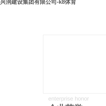
兴润建设集团有限公司-k8体育
k8体育-凯发娱发k8
关于兴润
集团简介
企业高层
经营资质
资讯中心
集团公告
集团新闻
工程快讯
党建园地
行业政策
精品工程
企业荣誉
enterprise honor
上级奖励