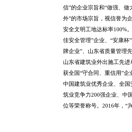
信”的企业宗旨和“做强、做
外”的市场宗旨，视信誉为
安全文明工地达标率
100%
佳安全管理”企业、
“安康杯
牌企业”
、山东省质量管理先
山东省建筑业外出施工先进
获
全国“守合同、重信用”企
中国建筑业优秀企业、
全国
筑业竞争
力
200
强企业、中
位等荣誉称号。
2016
年，“