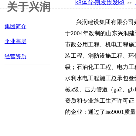
集团表彰
k8体育-凯发娱发k8
关于兴润
>>
分支机构
人才科技
兴润建设集团有限公司
联系k8体育
集团简介
于
2004
年改制的山东兴润建
企业高层
市政公用工程、机电工程施
装工程、消防设施工程、环
经营资质
级；石油化工工程、电力工
水利水电工程施工总承包叁
械
a
级、压力管道（
ga2
、
gb
资质和专业施工生产许可证
的企业；通过了
iso9001
质量