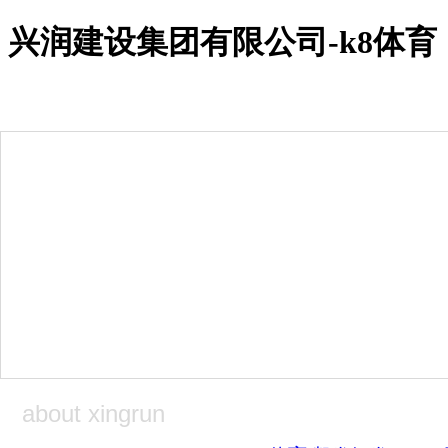
兴润建设集团有限公司-k8体育
k8体育-凯发娱发k8
关于兴润
集团简介
企业高层
经营资质
资讯中心
集团公告
集团新闻
工程快讯
党建园地
行业政策
精品工程
企业荣誉
about xingrun
上级奖励