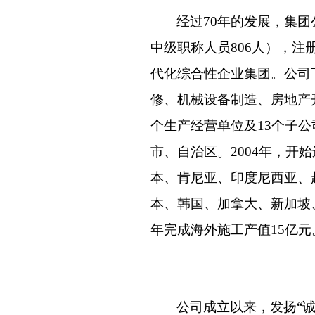
经过
70
年的发展，集团
中级职称人员
806
人），注
代化综合性企业集团。公司
修、机械设备制造、房地产
个生产经营单位及
13
个子公
市、自治区。
2004
年，开始
本、肯尼亚、印度尼西亚、
本、韩国、加拿大、新加坡
年完成海外施工产值
15
亿元
公司成立以来，发扬“