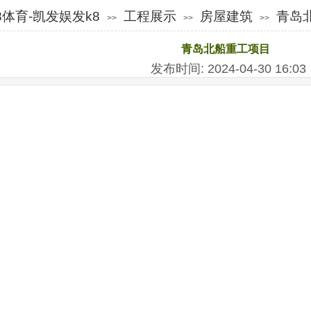
8体育-凯发娱发k8
工程展示
房屋建筑
青岛
>>
>>
>>
青岛北船重工项目
发布时间: 2024-04-30 16: