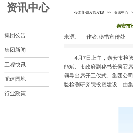
资讯中心
集团表彰
人才科技
k8体育-凯发娱发k8
>>
资讯中心
分支机构
泰安市
联系k8体育
集团公告
来源:
|
作者:
秘书宣传处
|
集团新闻
4月7日上午，泰安市检验
工程快讯
能斌、市政府副秘书长侯召
领导出席开工仪式。集团公
党建园地
验检测研究院投资建设，由
行业政策