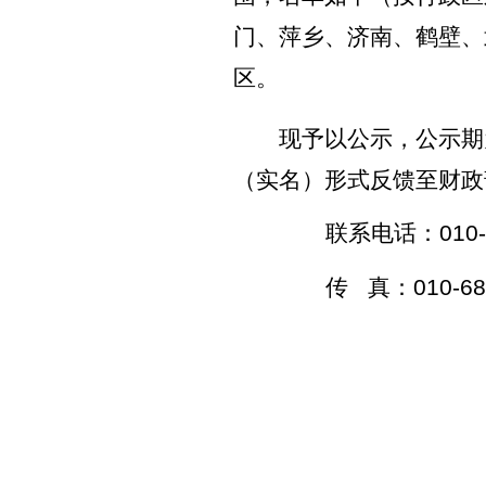
门、萍乡、济南、鹤壁、
区。
现予以公示，公示期
（实名）形式反馈至财政
联系电话：
010
传
真：
010-6
财政部经