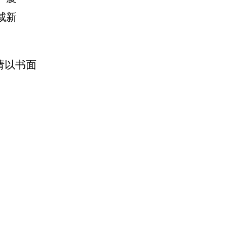
咸新
请以书面
划计划司
年
4
月
2
日