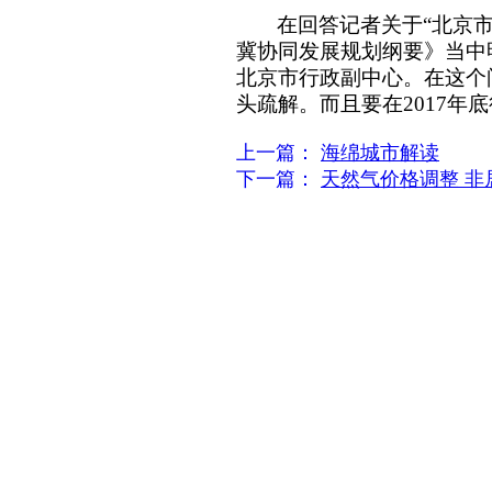
在回答记者关于
“
北京
冀协同发展规划纲要》当中
北京市行政副中心。在这个
头疏解。而且要在
2017
年底
上一篇：
海绵城市解读
下一篇：
天然气价格调整 非居..