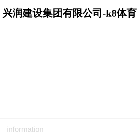
兴润建设集团有限公司-k8体育
k8体育-凯发娱发k8
关于兴润
集团简介
企业高层
经营资质
资讯中心
集团公告
集团新闻
工程快讯
党建园地
行业政策
精品工程
企业荣誉
information
上级奖励