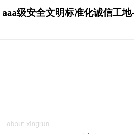
aaa级安全文明标准化诚信工地-
k8体育-凯发娱发k8
关于兴润
集团简介
企业高层
经营资质
资讯中心
集团公告
集团新闻
工程快讯
党建园地
行业政策
精品工程
企业荣誉
about xingrun
上级奖励