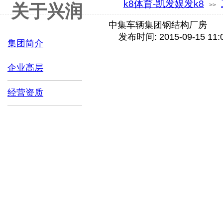
集团表彰
k8体育-凯发娱发k8
关于兴润
>>
分支机构
中集车辆集团钢结构厂房
人才科技
发布时间: 2015-09-15 11
联系k8体育
集团简介
企业高层
经营资质