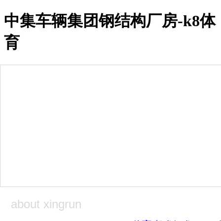
中集车辆集团钢结构厂房-k8体
育
k8体育-凯发娱发k8
关于兴润
集团简介
企业高层
经营资质
资讯中心
集团公告
集团新闻
工程快讯
党建园地
行业政策
精品工程
企业荣誉
about xingrun
上级奖励