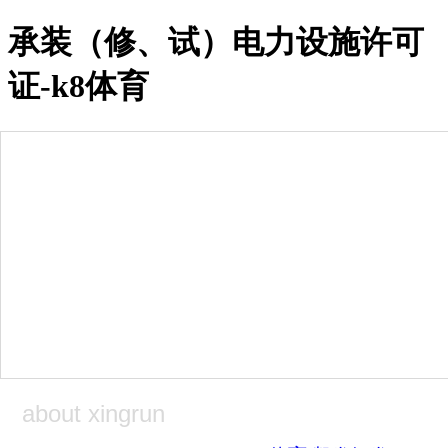
承装（修、试）电力设施许可
证-k8体育
k8体育-凯发娱发k8
关于兴润
集团简介
企业高层
经营资质
资讯中心
集团公告
集团新闻
工程快讯
党建园地
行业政策
精品工程
企业荣誉
about xingrun
上级奖励