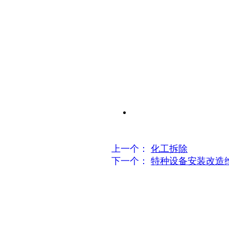
上一个：
化工拆除
下一个：
特种设备安装改造维修.