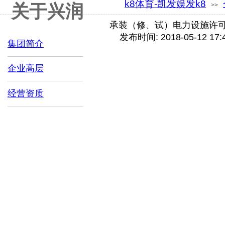
集团表彰
k8体育-凯发娱发k8
关于兴润
>>
分支机构
承装（修、试）电力设施许
人才科技
发布时间: 2018-05-12 17
联系k8体育
集团简介
企业高层
经营资质