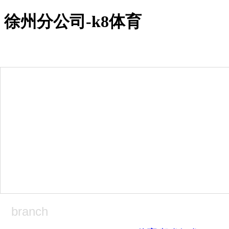
徐州分公司-k8体育
k8体育-凯发娱发k8
关于兴润
集团简介
企业高层
经营资质
资讯中心
集团公告
集团新闻
工程快讯
党建园地
行业政策
精品工程
企业荣誉
branch
上级奖励