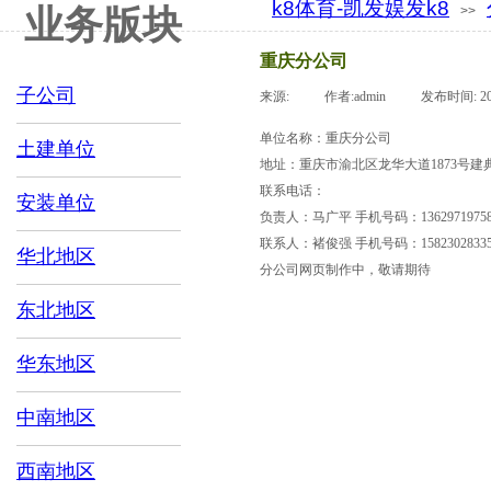
集团表彰
k8体育-凯发娱发k8
业务版块
>>
分支机构
人才科技
重庆分公司
联系k8体育
子公司
来源:
|
作者:
admin
|
发布时间:
2
单位名称：重庆分公司
土建单位
地址：重庆市渝北区龙华大道1873号建典大
联系电话：
安装单位
负责人：马广平 手机号码：1362971975
联系人：褚俊强 手机号码：1582302833
华北地区
分公司网页制作中，敬请期待
东北地区
华东地区
中南地区
西南地区