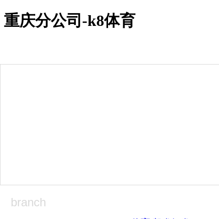
重庆分公司-k8体育
k8体育-凯发娱发k8
关于兴润
集团简介
企业高层
经营资质
资讯中心
集团公告
集团新闻
工程快讯
党建园地
行业政策
精品工程
企业荣誉
branch
上级奖励