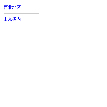
西北地区
山东省内