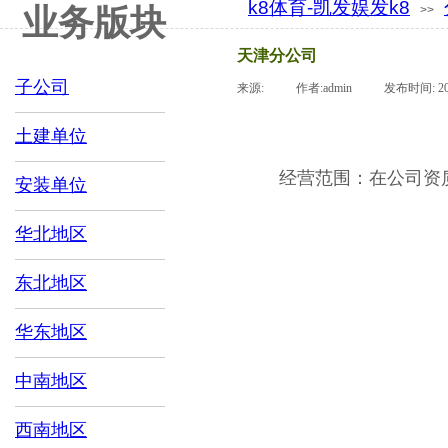
集团表彰
k8体育-凯发娱发k8
业务版块
>>
分支机构
人才科技
天津分公司
联系k8体育
子公司
来源:
|
作者:
admin
|
发布时间:
2
土建单位
经营范围：在公司资质
安装单位
华北地区
东北地区
华东地区
中南地区
西南地区