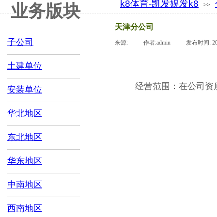
集团表彰
k8体育-凯发娱发k8
业务版块
>>
分支机构
人才科技
天津分公司
联系k8体育
子公司
来源:
|
作者:
admin
|
发布时间:
2
土建单位
经营范围：在公司资质
安装单位
华北地区
东北地区
华东地区
中南地区
西南地区