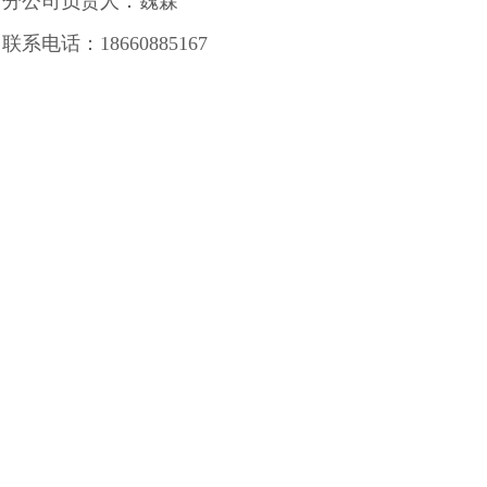
分公司负责人：魏森
联系电话：
18660885167