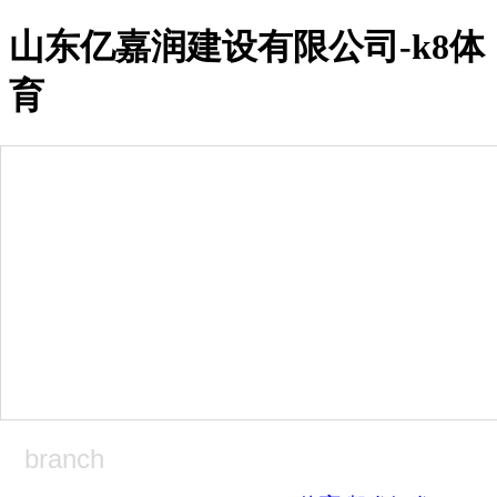
山东亿嘉润建设有限公司-k8体
育
k8体育-凯发娱发k8
关于兴润
集团简介
企业高层
经营资质
资讯中心
集团公告
集团新闻
工程快讯
党建园地
行业政策
精品工程
企业荣誉
branch
上级奖励