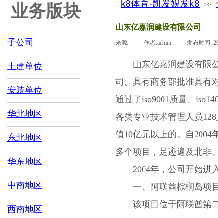
集团表彰
k8体育-凯发娱发k8
业务版块
>>
分支机构
人才科技
山东亿嘉润建设有限公司
联系k8体育
子公司
来源:
|
作者:
admin
|
发布时间:
2
山东亿嘉润建设有限公司
土建单位
司。具有商务部批准具有
安装单位
通过了iso9001质量、is
华北地区
各类专业技术管理人员12
值10亿元以上的。自20
东北地区
多个项目，足迹遍及北非
华东地区
2004年，公司开始进
中南地区
一、阿联酋棕榈岛项
该项目位于阿联酋第二大
西南地区