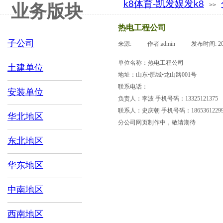
集团表彰
k8体育-凯发娱发k8
业务版块
>>
分支机构
人才科技
热电工程公司
联系k8体育
子公司
来源:
|
作者:
admin
|
发布时间:
2
单位名称：热电工程公司
土建单位
地址：山东•肥城•龙山路001号
联系电话：
安装单位
负责人：李波 手机号码：13325121375
联系人：史庆朝 手机号码：1865361229
华北地区
分公司网页制作中，敬请期待
东北地区
华东地区
中南地区
西南地区