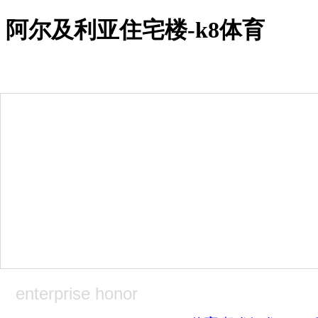
阿尔及利亚住宅楼-k8体育
k8体育-凯发娱发k8
关于兴润
集团简介
企业高层
经营资质
资讯中心
集团公告
集团新闻
工程快讯
党建园地
行业政策
精品工程
企业荣誉
enterprise honor
上级奖励