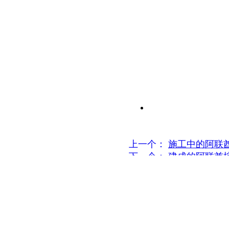
上一个：
施工中的阿联酋棕榈
下一个：
建成的阿联酋棕榈岛