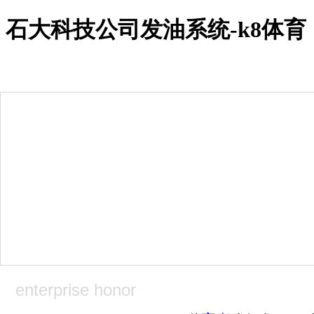
石大科技公司发油系统-k8体育
k8体育-凯发娱发k8
关于兴润
集团简介
企业高层
经营资质
资讯中心
集团公告
集团新闻
工程快讯
党建园地
行业政策
精品工程
企业荣誉
enterprise honor
上级奖励