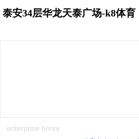
泰安34层华龙天泰广场-k8体育
k8体育-凯发娱发k8
关于兴润
集团简介
企业高层
经营资质
资讯中心
集团公告
集团新闻
工程快讯
党建园地
行业政策
精品工程
企业荣誉
enterprise honor
上级奖励