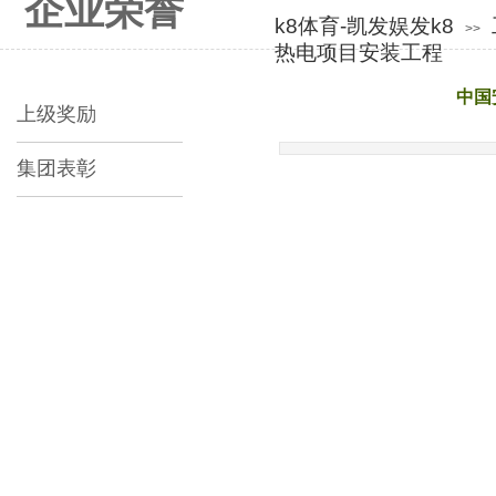
企业荣誉
集团表彰
k8体育-凯发娱发k8
人才科技
>>
热电项目安装工程
分支机构
联系k8体育
中国
上级奖励
集团表彰