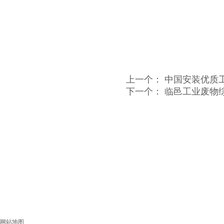
上一个：
中国安装优质工程-
下一个：
临邑工业废物综合处
网站地图