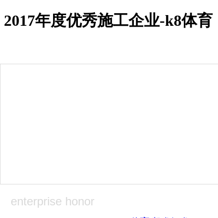
2017年度优秀施工企业-k8体育
k8体育-凯发娱发k8
关于兴润
集团简介
企业高层
经营资质
资讯中心
集团公告
集团新闻
工程快讯
党建园地
行业政策
精品工程
企业荣誉
enterprise honor
上级奖励