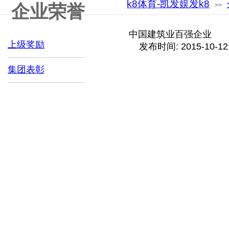
集团表彰
k8体育-凯发娱发k8
企业荣誉
>>
分支机构
人才科技
中国建筑业百强企业
联系k8体育
上级奖励
发布时间: 2015-10-12
集团表彰