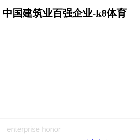
中国建筑业百强企业-k8体育
k8体育-凯发娱发k8
关于兴润
集团简介
企业高层
经营资质
资讯中心
集团公告
集团新闻
工程快讯
党建园地
行业政策
精品工程
企业荣誉
enterprise honor
上级奖励