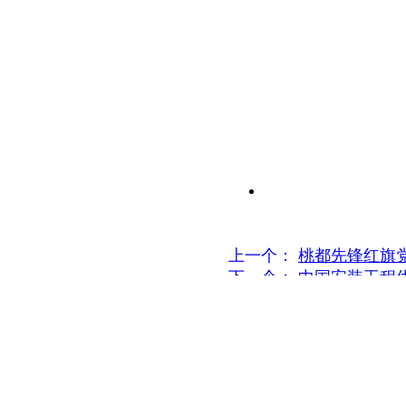
上一个：
桃都先锋红旗
下一个：
中国安装工程优质奖