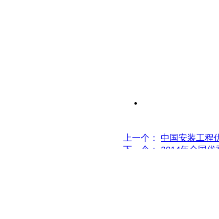
上一个：
中国安装工程优质奖
下一个：
2014年全国优秀施