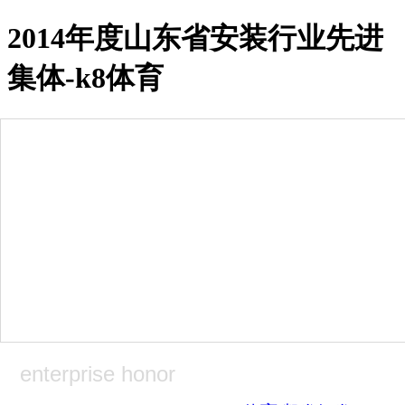
2014年度山东省安装行业先进
集体-k8体育
k8体育-凯发娱发k8
关于兴润
集团简介
企业高层
经营资质
资讯中心
集团公告
集团新闻
工程快讯
党建园地
行业政策
精品工程
企业荣誉
enterprise honor
上级奖励