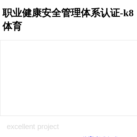
职业健康安全管理体系认证-k8
体育
k8体育-凯发娱发k8
关于兴润
集团简介
企业高层
经营资质
资讯中心
集团公告
集团新闻
工程快讯
党建园地
行业政策
精品工程
企业荣誉
excellent project
上级奖励