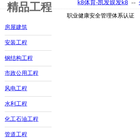
集团表彰
k8体育-凯发娱发k8
精品工程
>>
分支机构
职业健康安全管理体系认证
人才科技
联系k8体育
房屋建筑
安装工程
钢结构工程
市政公用工程
风电工程
水利工程
化工石油工程
管道工程