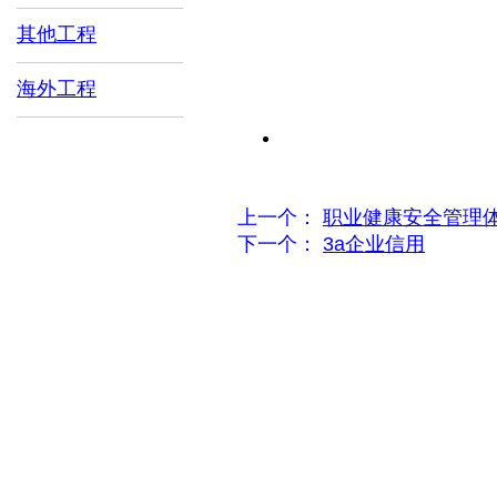
其他工程
海外工程
上一个：
职业健康安全管理体系.
下一个：
3a企业信用