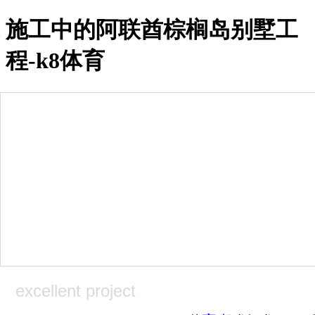
施工中的阿联酋棕榈岛别墅工
程-k8体育
k8体育-凯发娱发k8
关于兴润
集团简介
企业高层
经营资质
资讯中心
集团公告
集团新闻
工程快讯
党建园地
行业政策
精品工程
企业荣誉
excellent project
上级奖励