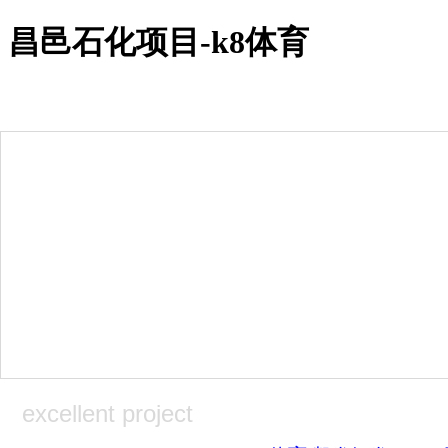
昌邑石化项目-k8体育
k8体育-凯发娱发k8
关于兴润
集团简介
企业高层
经营资质
资讯中心
集团公告
集团新闻
工程快讯
党建园地
行业政策
精品工程
企业荣誉
excellent project
上级奖励