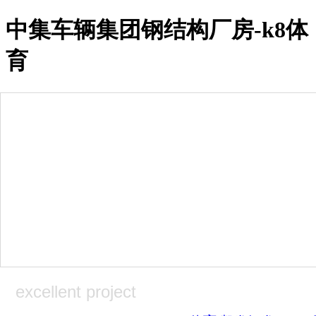
中集车辆集团钢结构厂房-k8体
育
k8体育-凯发娱发k8
关于兴润
集团简介
企业高层
经营资质
资讯中心
集团公告
集团新闻
工程快讯
党建园地
行业政策
精品工程
企业荣誉
excellent project
上级奖励