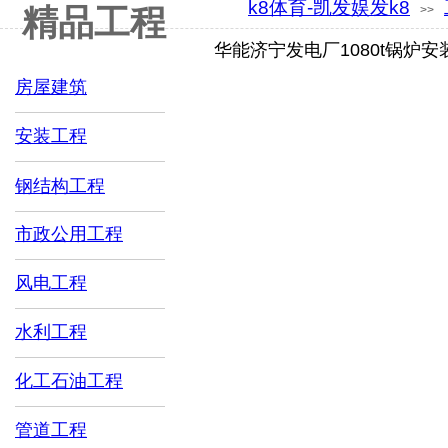
集团表彰
k8体育-凯发娱发k8
精品工程
>>
分支机构
华能济宁发电厂1080t锅炉安
人才科技
联系k8体育
房屋建筑
安装工程
钢结构工程
市政公用工程
风电工程
水利工程
化工石油工程
管道工程