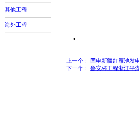
其他工程
海外工程
上一个：
国电新疆红雁池发电有.
下一个：
鲁安杯工程浙江平湖市.