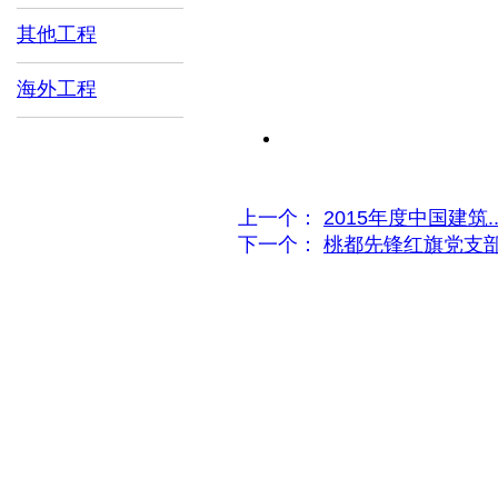
其他工程
海外工程
上一个：
2015年度中国建筑....
下一个：
桃都先锋红旗党支