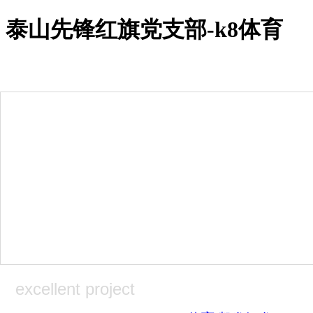
泰山先锋红旗党支部-k8体育
k8体育-凯发娱发k8
关于兴润
集团简介
企业高层
经营资质
资讯中心
集团公告
集团新闻
工程快讯
党建园地
行业政策
精品工程
企业荣誉
excellent project
上级奖励