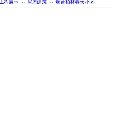
工程展示
房屋建筑
烟台柏林春天小区
>>
>>