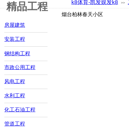
集团表彰
k8体育-凯发娱发k8
精品工程
>>
分支机构
烟台柏林春天小区
人才科技
联系k8体育
房屋建筑
安装工程
钢结构工程
市政公用工程
风电工程
水利工程
化工石油工程
管道工程