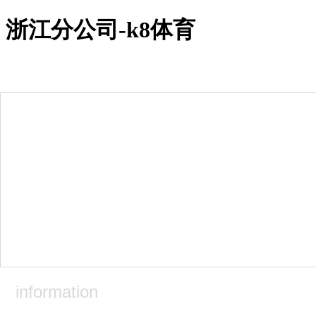
浙江分公司-k8体育
k8体育-凯发娱发k8
关于兴润
集团简介
企业高层
经营资质
资讯中心
集团公告
集团新闻
工程快讯
党建园地
行业政策
精品工程
企业荣誉
information
上级奖励