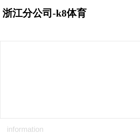
浙江分公司-k8体育
k8体育-凯发娱发k8
关于兴润
集团简介
企业高层
经营资质
资讯中心
集团公告
集团新闻
工程快讯
党建园地
行业政策
精品工程
企业荣誉
information
上级奖励