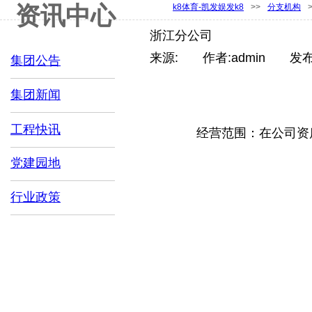
集团表彰
资讯中心
k8体育-凯发娱发k8
>>
分支机构
分支机构
浙江分公司
人才科技
联系k8体育
来源:
|
作者:
admin
|
发
集团公告
集团新闻
工程快讯
经营范围：在公司资
党建园地
行业政策