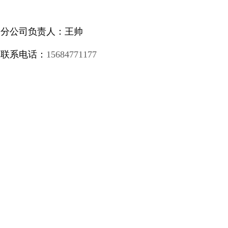
分公司负责人：王帅
联系电话：
15684771177