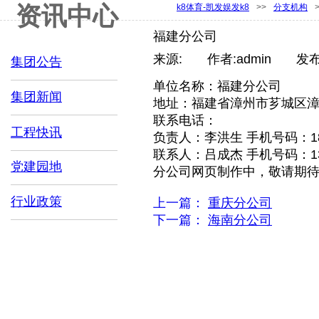
集团表彰
资讯中心
k8体育-凯发娱发k8
>>
分支机构
分支机构
福建分公司
人才科技
联系k8体育
来源:
|
作者:
admin
|
发
集团公告
单位名称：福建分公司
集团新闻
地址：福建省漳州市芗城区
联系电话：
工程快讯
负责人：李洪生 手机号码：186
联系人：吕成杰 手机号码：133
党建园地
分公司网页制作中，敬请期
行业政策
上一篇：
重庆分公司
下一篇：
海南分公司