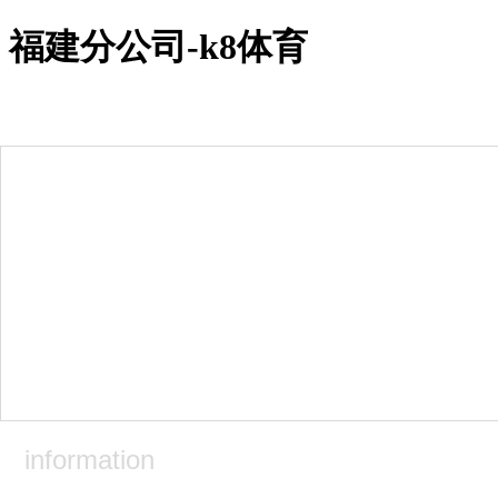
福建分公司-k8体育
k8体育-凯发娱发k8
关于兴润
集团简介
企业高层
经营资质
资讯中心
集团公告
集团新闻
工程快讯
党建园地
行业政策
精品工程
企业荣誉
information
上级奖励