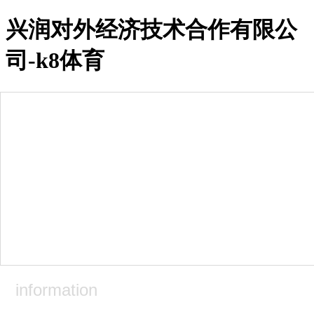
兴润对外经济技术合作有限公
司-k8体育
k8体育-凯发娱发k8
关于兴润
集团简介
企业高层
经营资质
资讯中心
集团公告
集团新闻
工程快讯
党建园地
行业政策
精品工程
企业荣誉
information
上级奖励