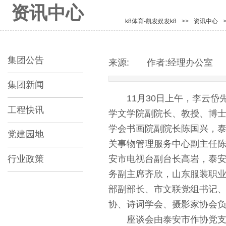
资讯中心
集团表彰
人才科技
k8体育-凯发娱发k8
>>
资讯中心
分支机构
联系k8体育
集团公告
来源:
|
作者:
经理办公室
|
集团新闻
11月30日上午，李云岱
工程快讯
学文学院副院长、教授、博
学会书画院副院长陈国兴，
党建园地
关事物管理服务中心副主任
行业政策
安市电视台副台长高岩，泰
务副主席齐欣，山东服装职
部副部长、市文联党组书记
协、诗词学会、摄影家协会负
座谈会由泰安市作协党支