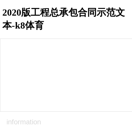
2020版工程总承包合同示范文
本-k8体育
k8体育-凯发娱发k8
关于兴润
集团简介
企业高层
经营资质
资讯中心
集团公告
集团新闻
工程快讯
党建园地
行业政策
精品工程
企业荣誉
information
上级奖励