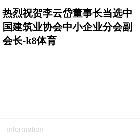
热烈祝贺李云岱董事长当选中
国建筑业协会中小企业分会副
k8体育-凯发娱发k8
会长-k8体育
关于兴润
集团简介
企业高层
经营资质
资讯中心
集团公告
集团新闻
工程快讯
党建园地
行业政策
精品工程
企业荣誉
information
上级奖励