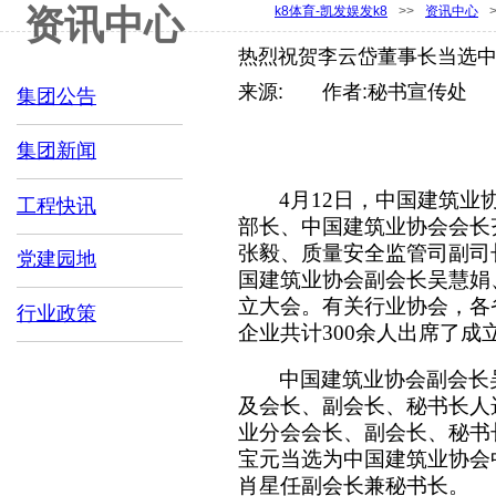
集团表彰
资讯中心
k8体育-凯发娱发k8
>>
资讯中心
分支机构
热烈祝贺李云岱董事长当选
人才科技
联系k8体育
来源:
|
作者:
秘书宣传处
|
集团公告
集团新闻
4
月
12
日，中国建筑业
工程快讯
部长、中国建筑业协会会长
张毅、质量安全监管司副司
党建园地
国建筑业协会副会长吴慧娟
立大会。有关行业协会，各
行业政策
企业共计
300
余人出席了成
中国建筑业协会副会长
及会长、副会长、秘书长人
业分会会长、副会长、秘书
宝元当选为中国建筑业协会
肖星任副会长兼秘书长。