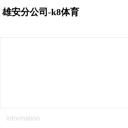
雄安分公司-k8体育
k8体育-凯发娱发k8
关于兴润
集团简介
企业高层
经营资质
资讯中心
集团公告
集团新闻
工程快讯
党建园地
行业政策
精品工程
企业荣誉
information
上级奖励