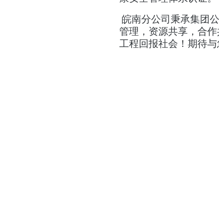
 皖南分公司秉承集团公司企业目标和市场宗旨，和合作单位，诚信第一，规范
管理，资源共享，合作
工程回报社会！期待与
经营地址：
安徽省芜湖市鸠