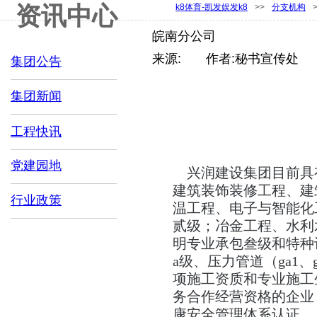
集团表彰
资讯中心
k8体育-凯发娱发k8
>>
分支机构
分支机构
皖南分公司
人才科技
联系k8体育
来源:
|
作者:
秘书宣传处
|
集团公告
集团新闻
工程快讯
党建园地
兴润建设集团目前具
建筑装饰装修工程、建
行业政策
温工程、电子与智能化
贰级；冶金工程、水利
明专业承包叁级和特种
a级、压力管道（ga1、
项施工资质和专业施工
务合作经营资格的企业；通过了
康安全管理体系认证。