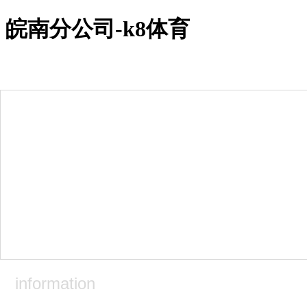
皖南分公司-k8体育
k8体育-凯发娱发k8
关于兴润
集团简介
企业高层
经营资质
资讯中心
集团公告
集团新闻
工程快讯
党建园地
行业政策
精品工程
企业荣誉
information
上级奖励