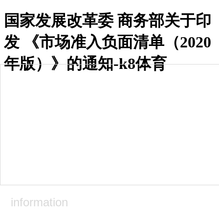
国家发展改革委 商务部关于印
发 《市场准入负面清单（2020
k8体育-凯发娱发k8
年版）》的通知-k8体育
关于兴润
集团简介
企业高层
经营资质
资讯中心
集团公告
集团新闻
工程快讯
党建园地
行业政策
精品工程
企业荣誉
information
上级奖励