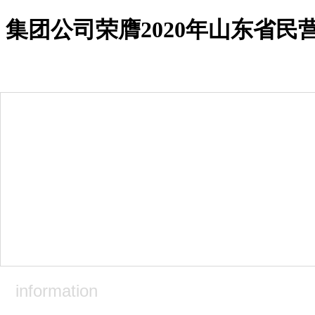
集团公司荣膺2020年山东省民营
k8体育-凯发娱发k8
关于兴润
集团简介
企业高层
经营资质
资讯中心
集团公告
集团新闻
工程快讯
党建园地
行业政策
精品工程
企业荣誉
information
上级奖励