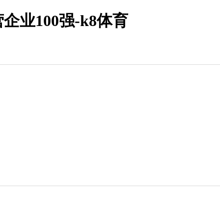
企业100强-k8体育