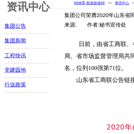
集团表彰
资讯中心
k8体育-凯发娱发k8
>>
资讯中心
分支机构
集团公司荣膺2020年山东省民
人才科技
联系k8体育
来源:
|
作者:
秘书宣传处
|
集团公告
集团新闻
日前，由省工商联、
工程快讯
局、省市场监督管理局共
名，位列
100
强第
71
位。
党建园地
山东省工商联公告链
行业政策
2020
年