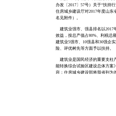
办发〔2017〕57号）关于“扶
住房城乡建设厅对2017年度山
名见附件）。
建筑业强市、强县排名以201
效益，按总产值占80%、利税总额
建筑业5强市、10强县和30强
险、评优树先等方面予以扶持。
建筑业是国民经济的重要支柱产
能转换综合试验区建设总体方案
容；住房城乡建设部将我省列为
政策扶持力度，优化发展环境，
样，抢抓机遇，深化改革，开拓
展、持续发展、领先发展做出更
附件：山东省建筑业5强市、10