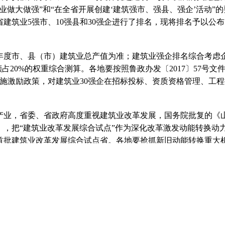
持行业做大做强”和“在全省开展创建‘建筑强市、强县、强企’活动”
东省建筑业5强市、10强县和30强企进行了排名，现将排名予以公
7年度市、县（市）建筑业总产值为准；建筑业强企排名综合考虑
占20%的权重综合测算。各地要按照鲁政办发〔2017〕57号文
企实施激励政策，对建筑业30强企在招标投标、资质资格管理、工
业，省委、省政府高度重视建筑业改革发展，国务院批复的《
》，把“建筑业改革发展综合试点”作为深化改革激发动能转换动
首批建筑业改革发展综合试点省。各地要抢抓新旧动能转换重大
推动我省建筑业转型升级、做大做强。广大建筑业企业要以优秀
创新，进一步壮大自身实力，增强市场开拓能力，为推动全省建
大贡献。
强县和30强企排名