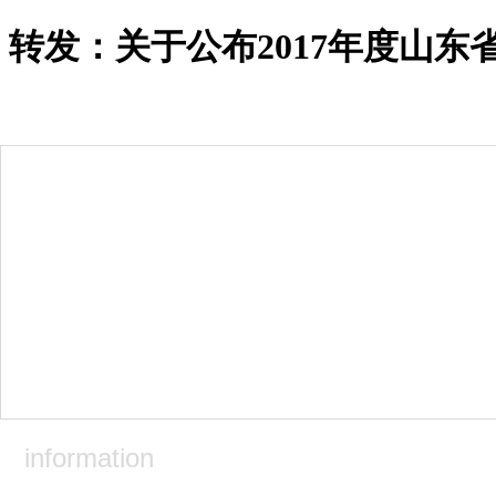
转发：关于公布2017年度山东省
k8体育-凯发娱发k8
关于兴润
集团简介
企业高层
经营资质
资讯中心
集团公告
集团新闻
工程快讯
党建园地
行业政策
精品工程
企业荣誉
information
上级奖励