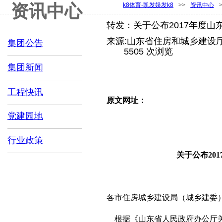
集团表彰
资讯中心
k8体育-凯发娱发k8
>>
资讯中心
分支机构
转发：关于公布2017年度山
人才科技
联系k8体育
来源:
山东省住房和城乡建设
集团公告
|
5505
次浏览
集团新闻
工程快讯
原文网址：
党建园地
行业政策
关于公布20
各市住房城乡建设局（城乡建委
根据《山东省人民政府办公厅关于