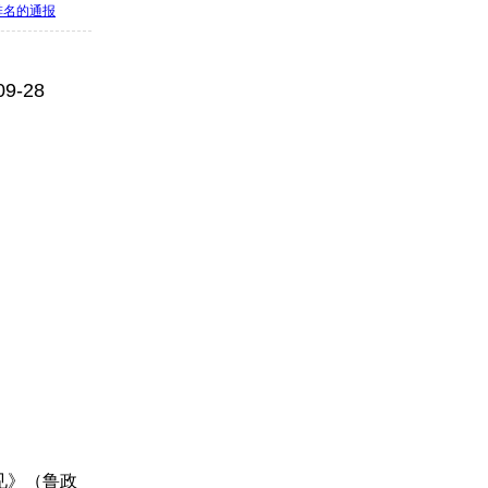
排名的通报
09-28
见》（鲁政