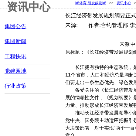
集团表彰
资讯中心
k8体育-凯发娱发k8
>>
资讯中心
分支机构
长江经济带发展规划纲要正式
人才科技
联系k8体育
来源:
|
作者:
合约管理部 李
集团公告
集团新闻
来源:中
原标题：《长江经济带发展规划纲
工程快讯
长江拥有独特的生态系统，是
党建园地
11个省市，人口和经济总量均超
们要走出一条生态优先、绿色发
行业政策
备受关注的《长江经济带发展
展的纲领性文件，《规划纲要》
力量、推动形成长江经济带发展
推动长江经济带发展领导小组
党中央、国务院主动适应把握引
大决策部署，对于实现“两个一
意义。