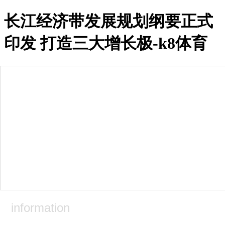
长江经济带发展规划纲要正式
印发 打造三大增长极-k8体育
k8体育-凯发娱发k8
关于兴润
集团简介
企业高层
经营资质
资讯中心
集团公告
集团新闻
工程快讯
党建园地
行业政策
精品工程
企业荣誉
information
上级奖励