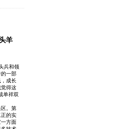
头羊
排头兵和领
秀的一部
低，成长
我觉得这
裁单祥双
误区。第
真正的实
家一方面