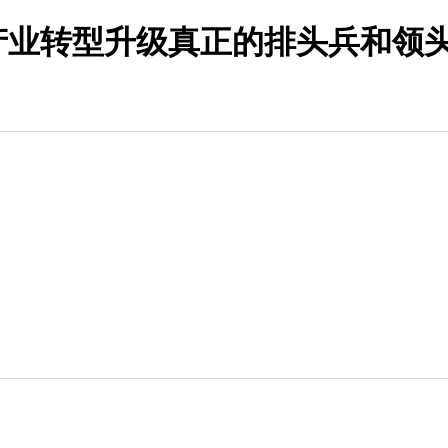
业转型升级真正的排头兵和领头羊