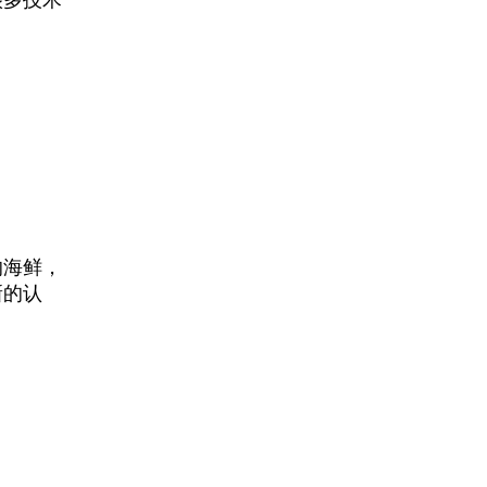
很多技术
的海鲜，
新的认
后，我发
管理行
？这也是
的核心目
术落后等
级核心，
，第三是