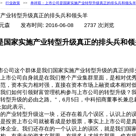
>>
行业政策
>>
单祥双：上市公司是国家实施产业转型升级真正的排头兵和领头羊
施产业转型升级真正的排头兵和领头羊
元森
|
发布时间:
2016-06-08
|
2737
次浏览
是国家实施产业转型升级真正的排头兵和领
“上市公司这个群体是我们国家实施产业转型升级的真正的
，上市公司自身就是在我们整个产业集群里面，是相对优
规范，资本实力相对强，直接在资本市场上融资成本相对
么我们如何引领财富管理机构参与上市公司的转型升级？
转型升级的必由之路。”，6月5日，中科招商董事长兼总
”上如此表示。
产业转型升级这一块，还存在着几个误区，认识上的
就是投资上市公司就被看成是炒股票，事实上上市公司是
实体企业。我们还存在的一个认识上的误区，就是我们国