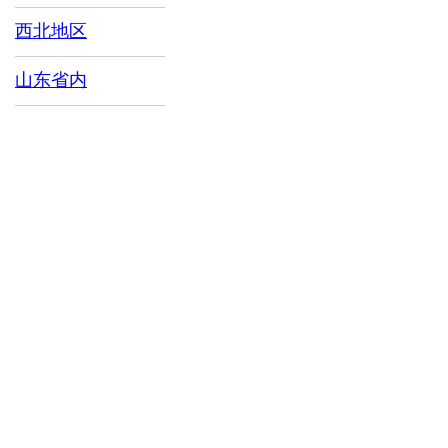
西北地区
山东省内