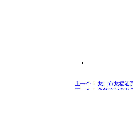
上一个：
龙口市龙福油页岩综
下一个：
华能济宁发电厂108