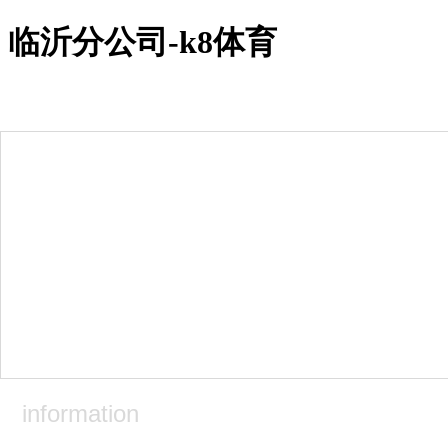
临沂分公司-k8体育
k8体育-凯发娱发k8
关于兴润
集团简介
企业高层
经营资质
资讯中心
集团公告
集团新闻
工程快讯
党建园地
行业政策
精品工程
企业荣誉
information
上级奖励